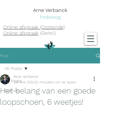
Arne Verbanck
Podoloog
Online afspraak (Oostende)
Online afspraak
(Gistel)
Post
All Posts
Arne Verbanck
All Posts
24 mei 2023
2 minuten om te lezen
Het belang van een goede
Corona
loopschoen, 6 weetjes!