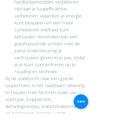
hardloopprestaties verbeteren. 
Het kan je loopefficiëntie 
verbeteren, waardoor je energie 
kunt besparen en een meer 
consistente snelheid kunt 
behouden. Bovendien kan een 
goed passende schoen met de 
juiste ondersteuning je 
vertrouwen geven in je pas, zodat 
je je kunt concentreren op je 
houding en techniek.
Bij de zoektocht naar een goede 
loopschoen, is het raadzaam rekening 
te houden met factoren zoals uw 
voettype, looppatroon, 
dempingsniveau, stabiliteitskenmerken 
en het terrein waarop u gaat 
hardlopen. Je laten adviseren door 
een podoloog kan je helpen de beste 