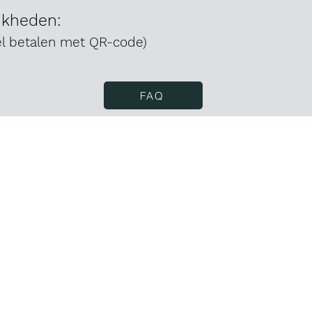
jkheden:
el betalen met QR-code)
FAQ