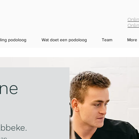
Onli
Onlin
ling podoloog
Wat doet een podoloog
Team
More
rne
abbeke.
aan