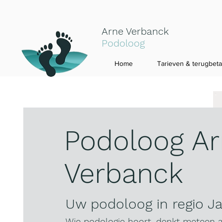
Arne Verbanck
Podoloog
Home
Tarieven & terugbeta
Podoloog A
Verbanck
Uw podoloog in regio J
Wie podologie hoort, denkt meteen 