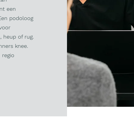
nt een
 Een podoloog
voor
, heup of rug.
nners knee.
 regio