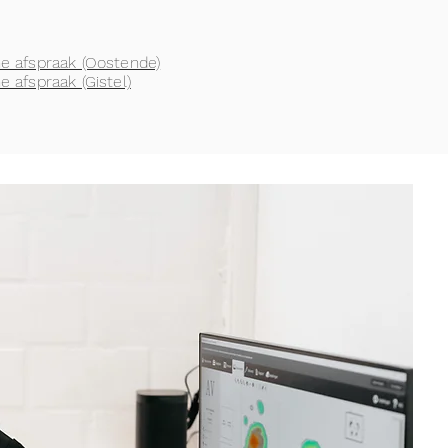
ne afspraak (Oostende)
e afspraak (Gistel)