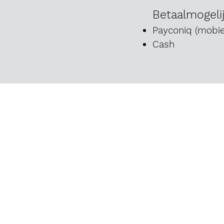
Betaalmogeli
Payconiq (mobi
Cash