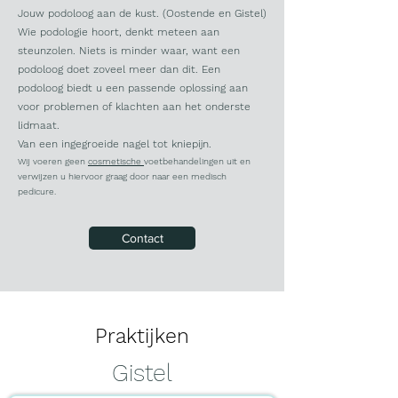
Jouw podoloog aan de kust. (Oostende en Gistel)
Wie podologie hoort, denkt meteen aan
steunzolen. Niets is minder waar, want een
podoloog doet zoveel meer dan dit. Een
podoloog biedt u een passende oplossing aan
voor problemen of klachten aan het onderste
lidmaat.
Van een ingegroeide nagel tot kniepijn.
Wij voeren geen
cosmetische
voetbehandelingen uit en
verwijzen u hiervoor graag door naar een medisch
pedicure.
Contact
Praktijken
Gistel